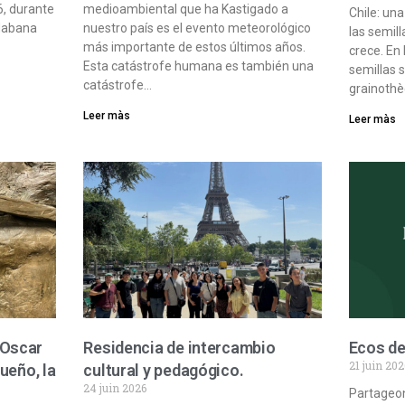
26, durante
medioambiental que ha Kastigado a
Chile: un
 Habana
nuestro país es el evento meteorológico
las semil
más importante de estos últimos años.
crece. En 
Esta catástrofe humana es también una
semillas 
catástrofe…
grainothè
Leer màs
Leer màs
 Oscar
Residencia de intercambio
Ecos de
21 juin 202
sueño, la
cultural y pedagógico.
24 juin 2026
Partageon