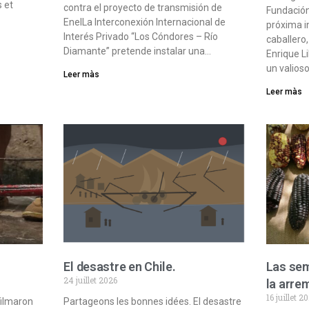
s et
contra el proyecto de transmisión de
Fundación
EnelLa Interconexión Internacional de
próxima i
Interés Privado “Los Cóndores – Río
caballero
Diamante” pretende instalar una…
Enrique L
un valioso
Leer màs
Leer màs
El desastre en Chile.
Las sem
24 juillet 2026
la arre
16 juillet 2
filmaron
Partageons les bonnes idées. El desastre