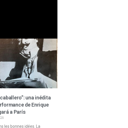
caballero”: una inédita
rformance de Enrique
gará a París
026
s les bonnes idées. La