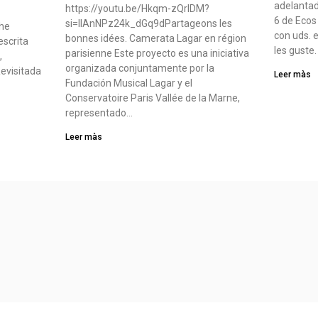
adelantad
https://youtu.be/Hkqm-zQrIDM?
6 de Ecos
si=IIAnNPz24k_dGq9dPartageons les
che
con uds. 
bonnes idées. Camerata Lagar en région
escrita
les guste
parisienne Este proyecto es una iniciativa
,
organizada conjuntamente por la
evisitada
Leer màs
Fundación Musical Lagar y el
Conservatoire Paris Vallée de la Marne,
representado…
Leer màs