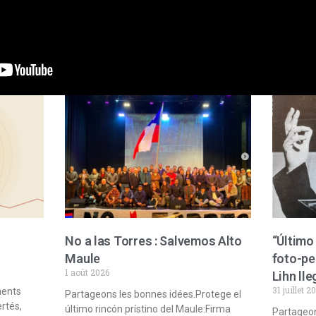
No a las Torres : Salvemos Alto
“Último 
Maule
foto-pe
1 août 2026
Lihn lle
31 juillet 2
ments
Partageons les bonnes idées.Protege el
ertés,
último rincón prístino del Maule:Firma
Partageon