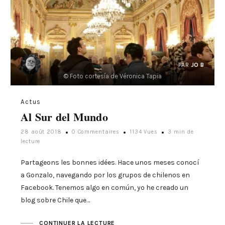
PAR
JO B
© Foto cortesía de Véronica Tapia
Actus
Al Sur del Mundo
28 août 2018
0 Commentaires
1134 Vues
3 min de
lecture
Partageons les bonnes idées. Hace unos meses conocí
a Gonzalo, navegando por los grupos de chilenos en
Facebook. Tenemos algo en común, yo he creado un
blog sobre Chile que…
CONTINUER LA LECTURE