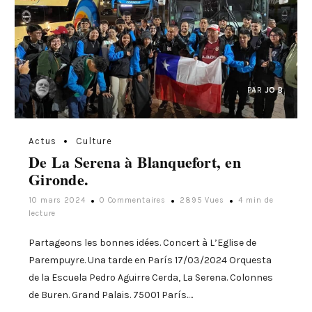
PAR
JO B
Actus
Culture
De La Serena à Blanquefort, en
Gironde.
10 mars 2024
0 Commentaires
2895 Vues
4 min de
lecture
Partageons les bonnes idées. Concert à L’Eglise de
Parempuyre. Una tarde en París 17/03/2024 Orquesta
de la Escuela Pedro Aguirre Cerda, La Serena. Colonnes
de Buren. Grand Palais. 75001 París.…