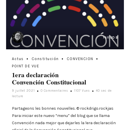
PAR
JO B
Actus
Constitución
CONVENCION
POINT DE VUE
1era declaración
Convención Constitucional
9 juillet 2021
0 Commentaires
1107 Vues
40 sec de
lecture
Partageons les bonnes nouvelles. © rockdrigo.rockjas
Para iniciar este nuevo “menu” del blog que se llama
Convención nada mejor que dejarles la 1era declaración