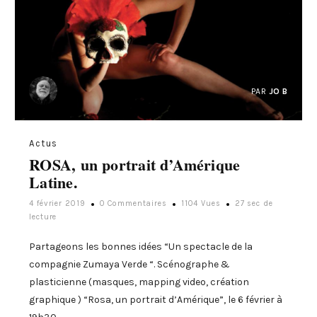
PAR
JO B
Actus
ROSA, un portrait d’Amérique
Latine.
4 février 2019
0 Commentaires
1104 Vues
27 sec de
lecture
Partageons les bonnes idées “Un spectacle de la
compagnie Zumaya Verde “. Scénographe &
plasticienne (masques, mapping video, création
graphique ) “Rosa, un portrait d’Amérique”, le 6 février à