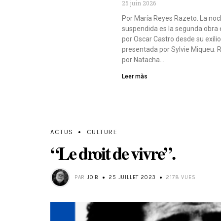
25 juin 2026
Por María Reyes Razeto. La no
suspendida es la segunda obra 
por Oscar Castro desde su exilio
presentada por Sylvie Miqueu. R
por Natacha…
Leer màs
ACTUS
CULTURE
“Le droit de vivre”.
PAR
JO B
25 JUILLET 2023
2178 VUES