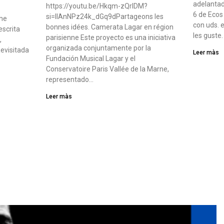
adelantad
https://youtu.be/Hkqm-zQrIDM?
6 de Ecos
si=IIAnNPz24k_dGq9dPartageons les
che
con uds. 
bonnes idées. Camerata Lagar en région
escrita
les guste
parisienne Este proyecto es una iniciativa
,
organizada conjuntamente por la
evisitada
Leer màs
Fundación Musical Lagar y el
Conservatoire Paris Vallée de la Marne,
representado…
Leer màs