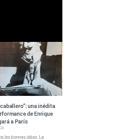
caballero”: una inédita
rformance de Enrique
gará a París
026
s les bonnes idées. La