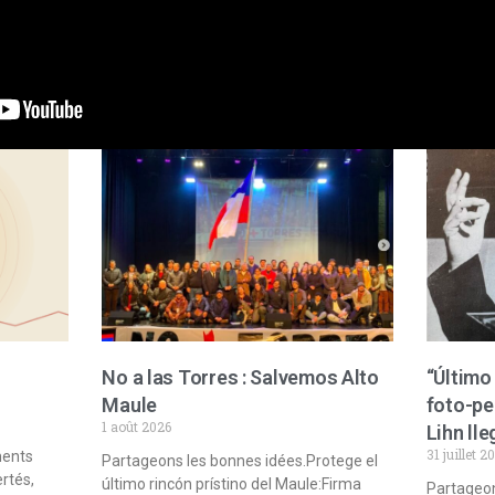
No a las Torres : Salvemos Alto
“Último 
Maule
foto-pe
1 août 2026
Lihn lle
31 juillet 2
ments
Partageons les bonnes idées.Protege el
ertés,
último rincón prístino del Maule:Firma
Partageon