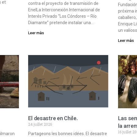
s et
contra el proyecto de transmisión de
Fundación
EnelLa Interconexión Internacional de
próxima i
Interés Privado “Los Cóndores – Río
caballero
Diamante” pretende instalar una…
Enrique L
un valioso
Leer màs
Leer màs
El desastre en Chile.
Las sem
24 juillet 2026
la arre
16 juillet 2
filmaron
Partageons les bonnes idées. El desastre