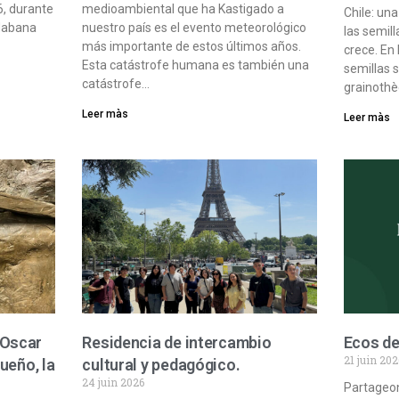
26, durante
medioambiental que ha Kastigado a
Chile: un
 Habana
nuestro país es el evento meteorológico
las semil
más importante de estos últimos años.
crece. En 
Esta catástrofe humana es también una
semillas 
catástrofe…
grainothè
Leer màs
Leer màs
 Oscar
Residencia de intercambio
Ecos de
21 juin 202
sueño, la
cultural y pedagógico.
24 juin 2026
Partageon