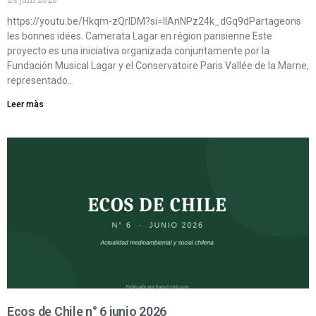
https://youtu.be/Hkqm-zQrIDM?si=IIAnNPz24k_dGq9dPartageons
les bonnes idées. Camerata Lagar en région parisienne Este
proyecto es una iniciativa organizada conjuntamente por la
Fundación Musical Lagar y el Conservatoire Paris Vallée de la Marne,
representado…
Leer màs
Ecos de Chile n° 6 junio 2026