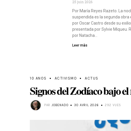
25 juin 2026
Por María Reyes Razeto. La no
suspendida es la segunda obra 
por Oscar Castro desde su exilio
presentada por Sylvie Miqueu. R
por Natacha…
Leer màs
10 ANOS
ACTIVISMO
ACTUS
Signos del Zodíaco bajo el
PAR
JOBENADO
30 AVRIL 2026
292 VUES