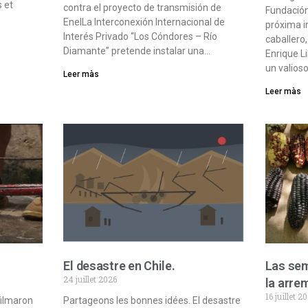
s et
contra el proyecto de transmisión de
Fundación
EnelLa Interconexión Internacional de
próxima i
Interés Privado “Los Cóndores – Río
caballero
Diamante” pretende instalar una…
Enrique L
un valioso
Leer màs
Leer màs
El desastre en Chile.
Las sem
24 juillet 2026
la arre
16 juillet 2
filmaron
Partageons les bonnes idées. El desastre