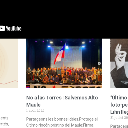
No a las Torres : Salvemos Alto
“Último 
Maule
foto-pe
1 août 2026
Lihn lle
31 juillet 2
ments
Partageons les bonnes idées.Protege el
ertés,
último rincón prístino del Maule:Firma
Partageon