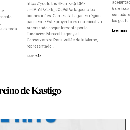
adelantad
https://youtu.be/Hkqm-zQrIDM?
6 de Ecos
si=IIAnNPz24k_dGq9dPartageons les
che
con uds. 
bonnes idées. Camerata Lagar en région
escrita
les guste
parisienne Este proyecto es una iniciativa
,
organizada conjuntamente por la
evisitada
Leer màs
Fundación Musical Lagar y el
Conservatoire Paris Vallée de la Marne,
representado…
Leer màs
 reino de Kastigo