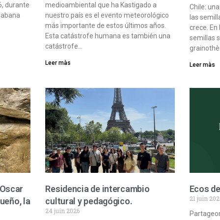
26, durante
medioambiental que ha Kastigado a
Chile: un
 Habana
nuestro país es el evento meteorológico
las semil
más importante de estos últimos años.
crece. En 
Esta catástrofe humana es también una
semillas 
catástrofe…
grainothè
Leer màs
Leer màs
 Oscar
Residencia de intercambio
Ecos de
21 juin 202
sueño, la
cultural y pedagógico.
24 juin 2026
Partageon