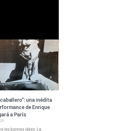
caballero”: una inédita
rformance de Enrique
gará a París
026
s les bonnes idées. La