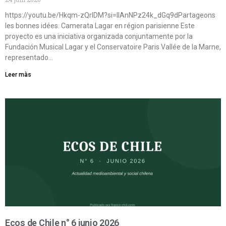
https://youtu.be/Hkqm-zQrIDM?si=IIAnNPz24k_dGq9dPartageons
les bonnes idées. Camerata Lagar en région parisienne Este
proyecto es una iniciativa organizada conjuntamente por la
Fundación Musical Lagar y el Conservatoire Paris Vallée de la Marne,
representado…
Leer màs
Ecos de Chile n° 6 junio 2026