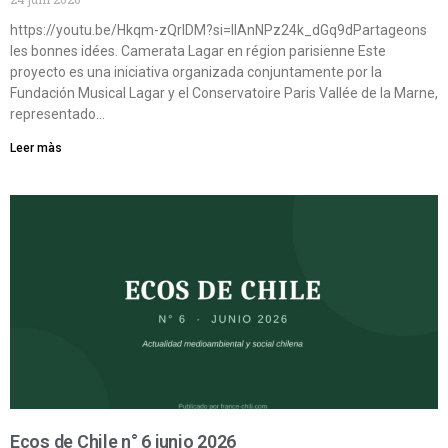
https://youtu.be/Hkqm-zQrIDM?si=IIAnNPz24k_dGq9dPartageons
les bonnes idées. Camerata Lagar en région parisienne Este
proyecto es una iniciativa organizada conjuntamente por la
Fundación Musical Lagar y el Conservatoire Paris Vallée de la Marne,
representado…
Leer màs
Ecos de Chile n° 6 junio 2026