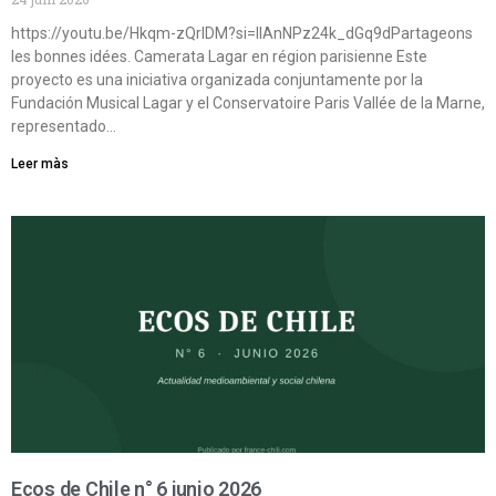
https://youtu.be/Hkqm-zQrIDM?si=IIAnNPz24k_dGq9dPartageons
les bonnes idées. Camerata Lagar en région parisienne Este
proyecto es una iniciativa organizada conjuntamente por la
Fundación Musical Lagar y el Conservatoire Paris Vallée de la Marne,
representado…
Leer màs
Ecos de Chile n° 6 junio 2026